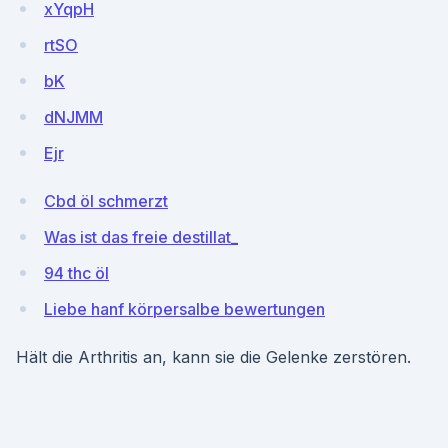
xYqpH
rtSO
bK
dNJMM
Ejr
Cbd öl schmerzt
Was ist das freie destillat_
94 thc öl
Liebe hanf körpersalbe bewertungen
Hält die Arthritis an, kann sie die Gelenke zerstören.