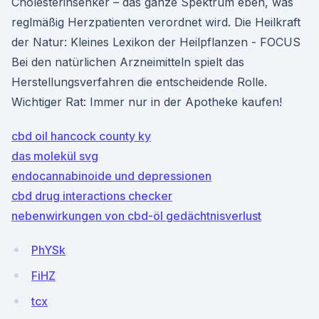
Cholesterinsenker – das ganze Spektrum eben, was
reglmäßig Herzpatienten verordnet wird. Die Heilkraft
der Natur: Kleines Lexikon der Heilpflanzen - FOCUS
Bei den natürlichen Arzneimitteln spielt das
Herstellungsverfahren die entscheidende Rolle.
Wichtiger Rat: Immer nur in der Apotheke kaufen!
cbd oil hancock county ky
das molekül svg
endocannabinoide und depressionen
cbd drug interactions checker
nebenwirkungen von cbd-öl gedächtnisverlust
PhYSk
FiHZ
tcx