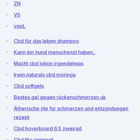
ZN
VS
vqoL
Cbd für das leben shampoo
Kann ein hund menschenöl haben_
Macht cbd lotion irgendetwas
Irwin naturals cbd moringa
Cbd softgels
Bestes gel gegen rückenschmerzen uk
Ätherische öle für schmerzen und entzündungen
rezept
Cbd hoverboard 6.5 zweirad
Cbd thc vermont