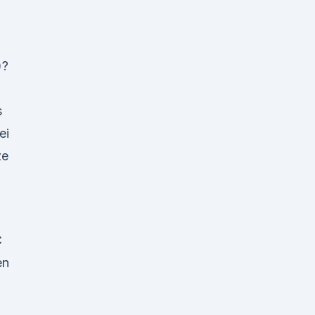
)?
s
ei
ze
C
en