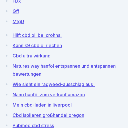
FDx
Gff
MtgU
Hilft cbd oil bei crohns_
Kann k9 cbd öl riechen
Cbd ultra wirkung
Natures way hanföl entspannen und entspannen
bewertungen
Wie sieht ein ragweed-ausschlag aus_
Nano hanföl zum verkauf amazon
Mein cbd-laden in liverpool
Cbd isolieren großhandel oregon
Pubmed cbd stress