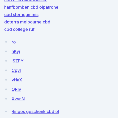
hanfbomben cbd ölpatrone
cbd sterngummis
doterra melbourne cbd
cbd college ruf
ro
hKyj
iSZPY
Cpyl
vHaX
QRIv
XvynN
Ringos geschenk cbd öl